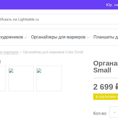
Юр. л
 художников
Органайзеры для маркеров
Планшеты д
е маркеров
Органайзер для маркеров Cube Small
Органа
Small
2 699 
в наличии 
-
Кол-во