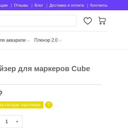
ицам
Отзывы
Блог
Доставка и оплата
Контакты
ля акварели
Пленэр 2.0
йзер для маркеров Cube
₽
на складе партнера
?
+