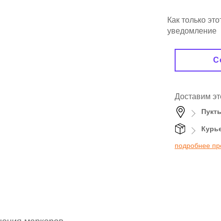
Как только эт
уведомление
С
Доставим эт
Пукт
Курь
подробнее пр