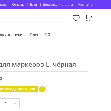
ицам
Отзывы
Блог
Доставка и оплата
Контакты
ля акварели
Пленэр 2.0
для маркеров L, чёрная
₽
на складе партнера
?
+