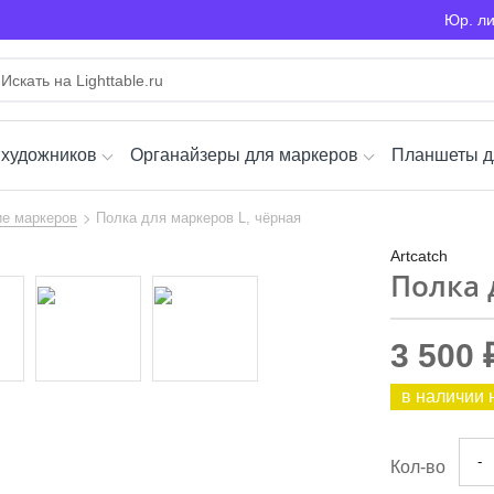
Юр. л
 художников
Органайзеры для маркеров
Планшеты д
е маркеров
Полка для маркеров L, чёрная
Artcatch
Полка 
3 500 
в наличии 
-
Кол-во