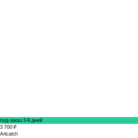
под-заказ 3-6 дней
3 700 ₽
Artcatch