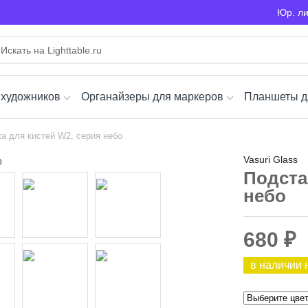
Юр. л
 художников
Органайзеры для маркеров
Планшеты д
а для кистей W2, серия небо
Vasuri Glass
Подста
небо
680 ₽
в наличии 