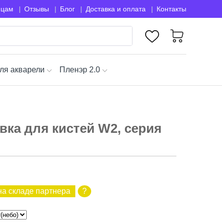
ицам
Отзывы
Блог
Доставка и оплата
Контакты
ля акварели
Пленэр 2.0
вка для кистей W2, серия
на складе партнера
?