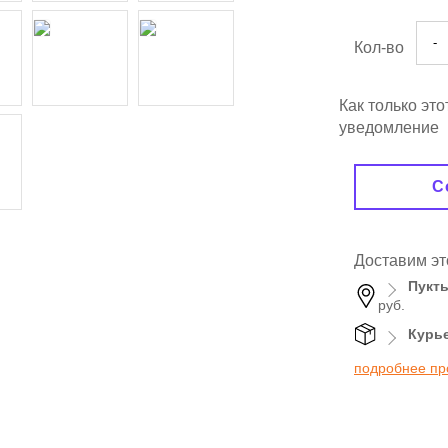
-
Кол-во
Как только эт
уведомление
С
Доставим эт
Пукт
руб.
Курь
подробнее пр