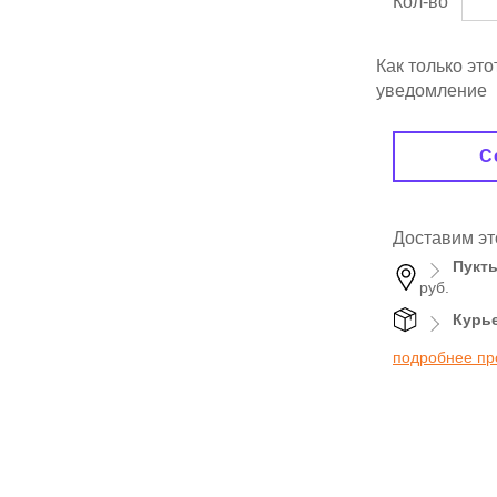
Кол-во
Как только эт
уведомление
С
Доставим эт
Пукт
руб.
Курь
подробнее пр