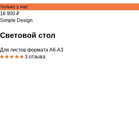
только у нас
16 900 ₽
Simple Design
Световой стол
Для листов формата А6-А3
3 отзыва