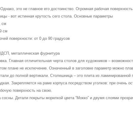
. Однако, это не главное его достоинство. Огромная рабочая поверхность
цы - вот истинная крутость сего стола. Основные параметры

 см

 см

чей поверхности: от 0 до 90 градусов

ЛДСП, металлическая фурнитура

овка. Главная отличительная черта столов для художников – возможность
том плане не исключение. Означенный в заголовке параметр можно плав
нтали до полной вертикали. Столешница – это плита из ламинированной 
адкая. Закрепляется на раме корпуса посредством уголков: при очень о
бочую поверхность на свою.
