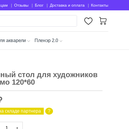
ицам
Отзывы
Блог
Доставка и оплата
Контакты
ля акварели
Пленэр 2.0
ный стол для художников
мо 120*60
₽
на складе партнера
?
+