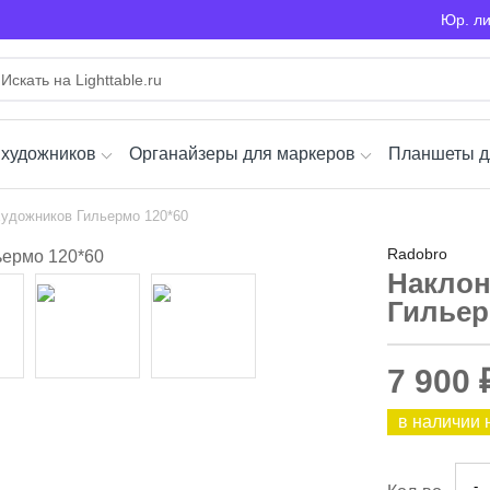
Юр. л
 художников
Органайзеры для маркеров
Планшеты д
художников Гильермо 120*60
Radobro
Наклон
Гильер
7 900 
в наличии 
-