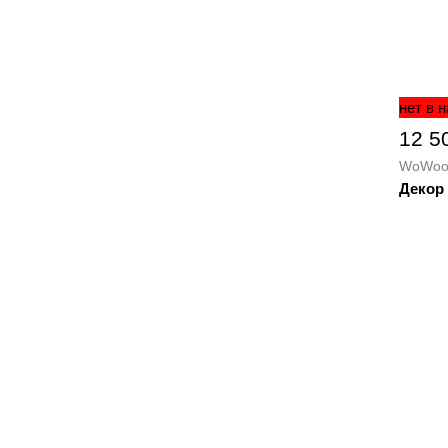
нет в 
12 5
WoWoo
Декор 