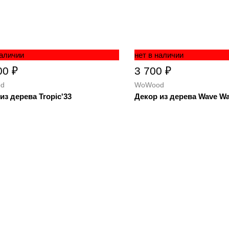
наличии
нет в наличии
00 ₽
3 700 ₽
d
WoWood
из дерева Tropic'33
Декор из дерева Wave Wal