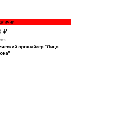
наличии
0 ₽
rms
ический органайзер "Лицо
она"