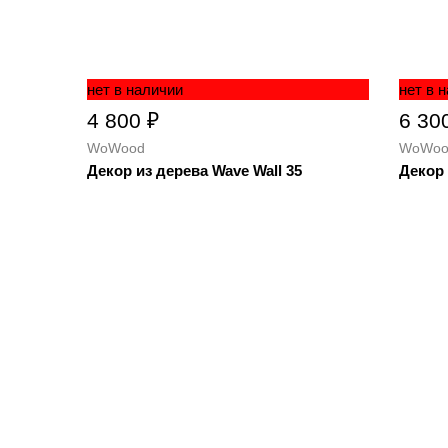
нет в наличии
нет в 
4 800 ₽
6 30
WoWood
WoWoo
Декор из дерева Wave Wall 35
Декор 