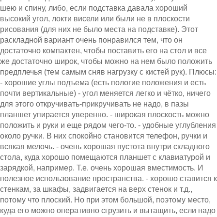
шею и спину, либо, если подставка давала хороший
высокий угол, локти висели или были не в плоскости
рисования (для них не было места на подставке). Этот
раскладной вариант очень понравился тем, что он
достаточно компактен, чтобы поставить его на стол и все
же достаточно широк, чтобы можно на нем было положить
предплечья (тем самым сняв нагрузку с кистей рук). Плюсы:
- хорошие углы подъема (есть пологие положения и есть
почти вертикальные) - угол меняется легко и чётко, ничего
для этого откручивать-прикручивать не надо, в пазы
планшет упирается уверенно. - широкая плоскость можно
положить и руки и еще рядом чего-то. - удобные углубления
около ручки. В них спокойно становится телефон, ручки и
всякая мелочь. - очень хорошая пустота внутри складного
стола, куда хорошо помещаются планшет с клавиатурой и
зарядкой, например. Т.е. очень хорошая вместимость. И
полезное использование пространства. - хорошо ставится к
стенкам, за шкафы, задвигается на верх стенок и т.д.,
потому что плоский. Но при этом большой, поэтому место,
куда его можно оперативно сгрузить и вытащить, если надо