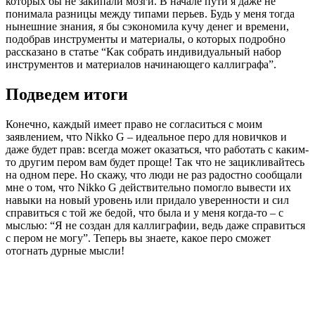
которых бы не закипали мозги. В начале пути я даже не
понимала разницы между типами перьев. Будь у меня тогда
нынешние знания, я бы сэкономила кучу денег и времени,
подобрав инструменты и материалы, о которых подробно
рассказано в статье “Как собрать индивидуальный набор
инструментов и материалов начинающего каллиграфа”.
Подведем итоги
Конечно, каждый имеет право не согласиться с моим
заявлением, что Nikko G – идеальное перо для новичков и
даже будет прав: всегда может оказаться, что работать с каким-
то другим пером вам будет проще! Так что не зацикливайтесь
на одном пере. Но скажу, что люди не раз радостно сообщали
мне о том, что Nikko G действительно помогло вывести их
навыки на новый уровень или придало уверенности и сил
справиться с той же бедой, что была и у меня когда-то – с
мыслью: “Я не создан для каллиграфии, ведь даже справиться
с пером не могу”. Теперь вы знаете, какое перо сможет
отогнать дурные мысли!